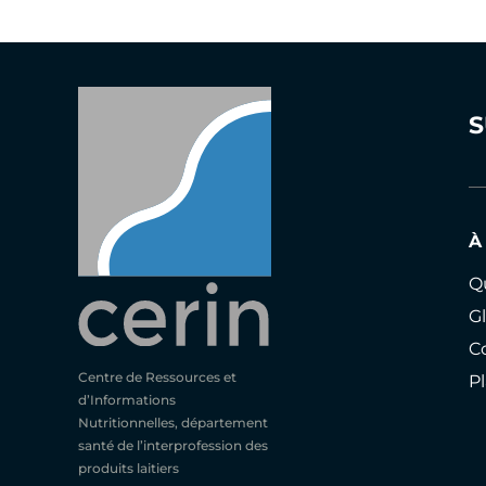
S
À
Q
Gl
C
Centre de Ressources et
Pl
d’Informations
Nutritionnelles, département
santé de l’interprofession des
produits laitiers