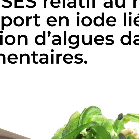
SES relatif au 
port en iode lié
n d’algues da
mentaires.