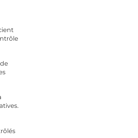
cient
ntrôle
 de
es
à
tives.
rôlés