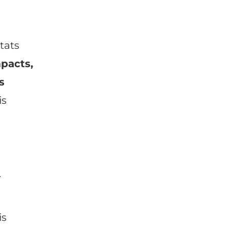
tats
pacts,
s
is
.
is