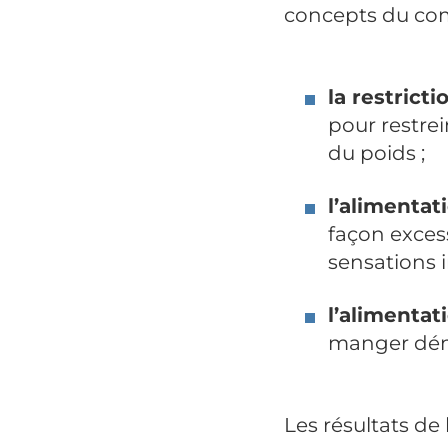
concepts du com
la restrict
pour restre
du poids ;
l’alimentat
façon exces
sensations i
l’alimentat
manger dém
Les résultats de