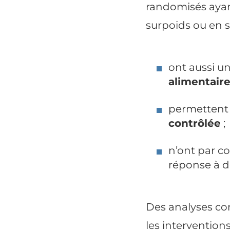
randomisés ayan
surpoids ou en si
ont aussi u
alimentair
permettent
contrôlée
;
n’ont par c
réponse à d
Des analyses co
les interventions