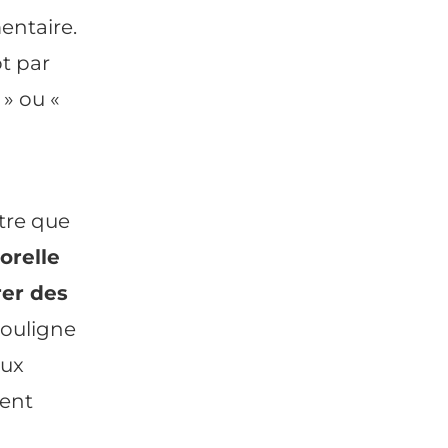
mentaire.
ôt par
 » ou «
ntre que
orelle
rer des
souligne
eux
ent