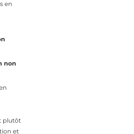
s en
on
on non
 en
 plutôt
tion et