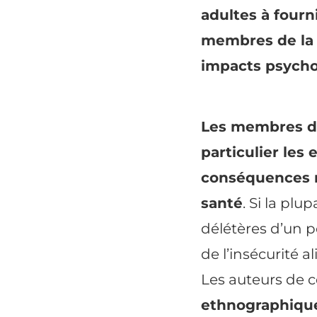
adultes à fourn
membres de la f
impacts psycho
Les membres des
particulier le
conséquences n
santé
. Si la pl
délétères d’un p
de l’insécurité a
Les auteurs de 
ethnographique