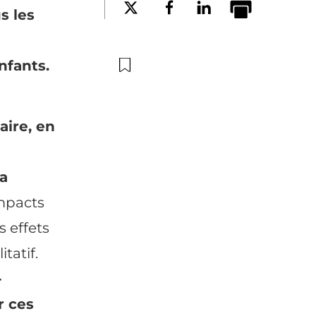
s les
nfants.
aire, en
la
impacts
s effets
tatif.
-
r ces