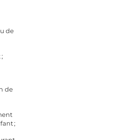
eu de
 ;
in de
ment
fant ;
urant