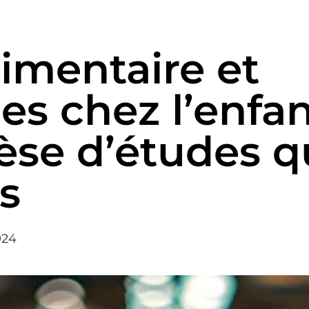
limentaire et
 chez l’enfant
se d’études qu
s
024