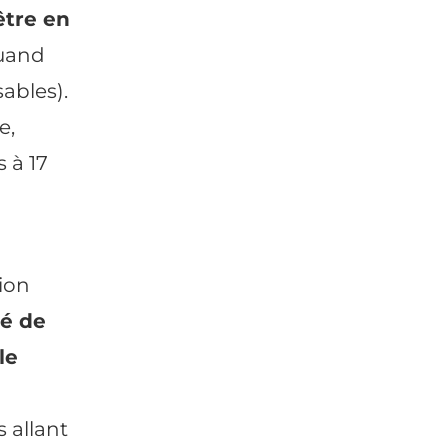
être en
uand
ables).
e,
 à 17
tion
té de
le
 allant