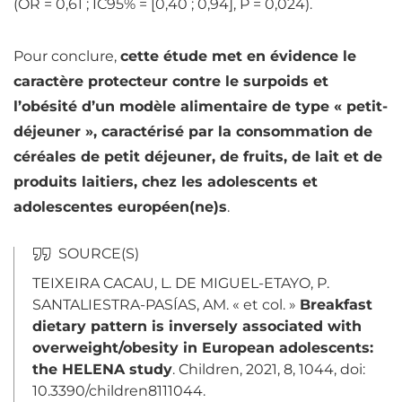
(OR = 0,61 ; IC95% = [0,40 ; 0,94], P = 0,024).
Pour conclure,
cette étude met en évidence le
caractère protecteur contre le surpoids et
l’obésité d’un modèle alimentaire de type « petit-
déjeuner », caractérisé par la consommation de
céréales de petit déjeuner, de fruits, de lait et de
produits laitiers, chez les adolescents et
adolescentes européen(ne)s
.
TEIXEIRA CACAU, L. DE MIGUEL-ETAYO, P.
SANTALIESTRA-PASÍAS, AM. « et col. »
Breakfast
dietary pattern is inversely associated with
overweight/obesity in European adolescents:
the HELENA study
. Children, 2021, 8, 1044, doi:
10.3390/children8111044.