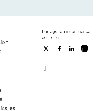
Partager ou imprimer ce
contenu
tion
t
à
e
cs les