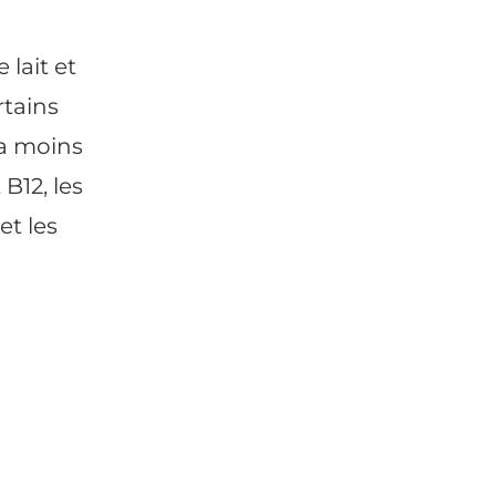
 lait et
rtains
 la moins
B12, les
et les