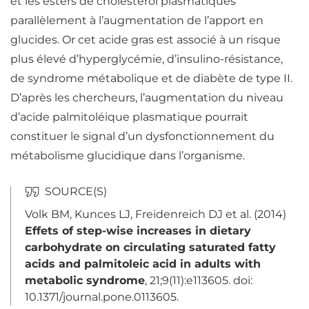
et les esters de
cholestérol
plasmatiques
parallèlement à l’augmentation de l’apport en
glucides. Or cet acide gras est associé à un risque
plus élevé d’hyperglycémie, d’insulino-résistance,
de syndrome métabolique et de diabète de type II.
D’après les chercheurs, l’augmentation du niveau
d’acide palmitoléique plasmatique pourrait
constituer le signal d’un dysfonctionnement du
métabolisme
glucidique dans l’organisme.
Volk BM, Kunces LJ, Freidenreich DJ et al. (2014)
Effets of step-wise increases in dietary
carbohydrate on circulating saturated fatty
acids and palmitoleic acid in adults with
metabolic syndrome
, 21;9(11):e113605. doi:
10.1371/journal.pone.0113605.