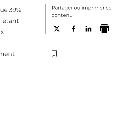
Partager ou imprimer ce
que 39%
contenu
a étant
ux
ement