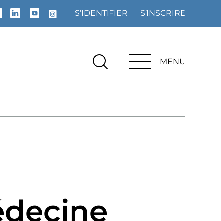
S’IDENTIFIER
S’INSCRIRE
MENU
MENU
édecine