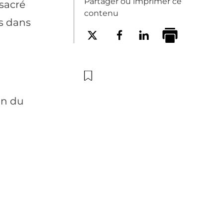
Partager ou imprimer ce
sacré
contenu
es dans
on du