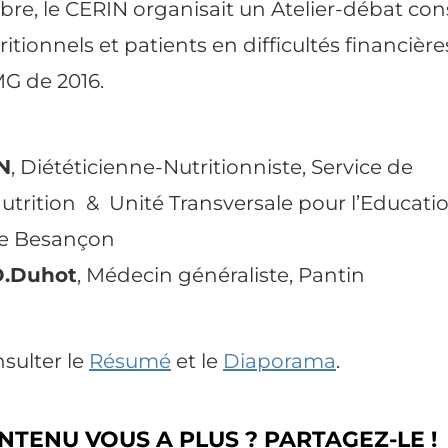
re, le CERIN organisait un Atelier-débat con
itionnels et patients en difficultés financièr
MG de 2016.
N
, Diététicienne-Nutritionniste, Service de
utrition
& Unité Transversale pour l’Educati
de Besançon
D.Duhot
, Médecin généraliste, Pantin
sulter le
Résumé
et le
Diaporama
.
NTENU VOUS A PLUS ? PARTAGEZ-LE !