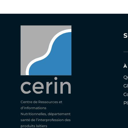
S
À
Q
Gl
C
Centre de Ressources et
Pl
d’Informations
Nutritionnelles, département
santé de l’interprofession des
produits laitiers