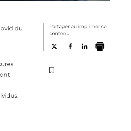
Partager ou imprimer ce
covid du
contenu
sures
sont
ividus.