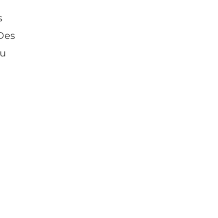
s
 Des
du