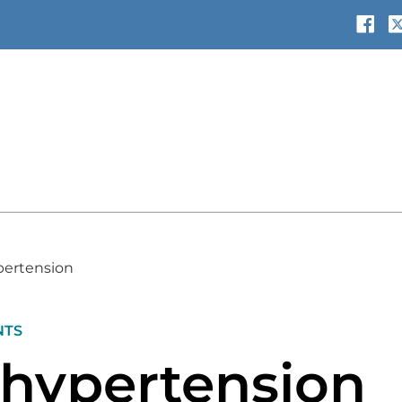
pertension
NTS
t hypertension